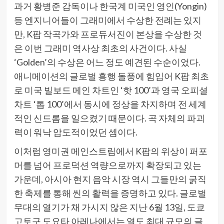
과거 황병준 감독이나 한국계 미국인 영인(Yongin)
등 엔지니어들이 그래미에서 수상한 전례는 있지
만, K팝 작곡가와 프로듀서진이 본상을 수상한 것
은 이번 그래미 역사상 최초의 사건이다. 사실
‘Golden’의 수상은 어느 정도 예견된 수순이었다.
애니메이션의 글로벌 흥행 돌풍에 힘입어 K팝 최초
로 미국 빌보드 메인 차트인 ‘핫 100’과 영국 오피셜
차트 ‘톱 100’에서 동시에 정상을 차지하며 전 세계
적인 신드롬을 일으켰기 때문이다. 곡 자체의 파괴
력이 워낙 압도적이었던 셈이다.
이처럼 영미권 메인스트림에서 K팝의 위상이 퍼포
머를 넘어 프로덕션 역량으로까지 확장되고 있는
가운데, 아시아 현지 음악 시장 역시 그들만의 굵직
한 축제를 통해 씬의 활력을 증명하고 있다. 글로벌
무대의 열기가 채 가시지 않은 지난 6월 13일, 도쿄
고토구 도요타 아레나에서는 열도 최대 규모의 글