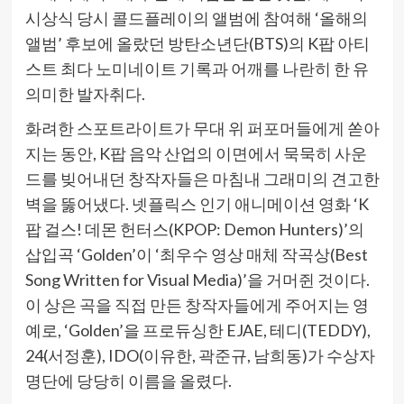
시상식 당시 콜드플레이의 앨범에 참여해 ‘올해의
앨범’ 후보에 올랐던 방탄소년단(BTS)의 K팝 아티
스트 최다 노미네이트 기록과 어깨를 나란히 한 유
의미한 발자취다.
화려한 스포트라이트가 무대 위 퍼포머들에게 쏟아
지는 동안, K팝 음악 산업의 이면에서 묵묵히 사운
드를 빚어내던 창작자들은 마침내 그래미의 견고한
벽을 뚫어냈다. 넷플릭스 인기 애니메이션 영화 ‘K
팝 걸스! 데몬 헌터스(KPOP: Demon Hunters)’의
삽입곡 ‘Golden’이 ‘최우수 영상 매체 작곡상(Best
Song Written for Visual Media)’을 거머쥔 것이다.
이 상은 곡을 직접 만든 창작자들에게 주어지는 영
예로, ‘Golden’을 프로듀싱한 EJAE, 테디(TEDDY),
24(서정훈), IDO(이유한, 곽준규, 남희동)가 수상자
명단에 당당히 이름을 올렸다.