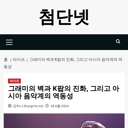
콘
첨단넷
텐
츠
로
건
기
너
본
뛰
메
기
뉴
홈
라이프
그래미의 벽과 K팝의 진화, 그리고 아시아 음악계의 역
동성
라이프
그래미의 벽과 K팝의 진화, 그리고 아
시아 음악계의 역동성
강하나 (Kang Ha-na)
18 6월 2026