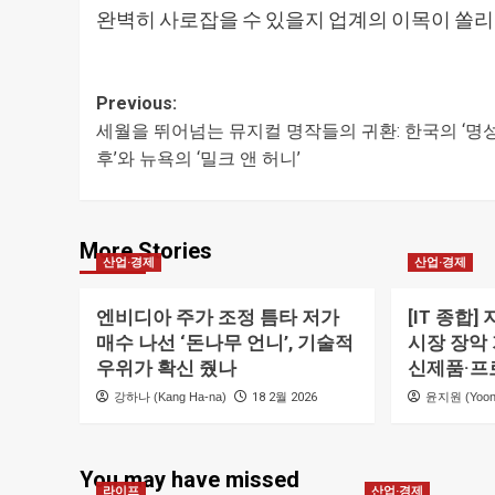
완벽히 사로잡을 수 있을지 업계의 이목이 쏠리
Post
Previous:
세월을 뛰어넘는 뮤지컬 명작들의 귀환: 한국의 ‘명
navigation
후’와 뉴욕의 ‘밀크 앤 허니’
More Stories
산업·경제
산업·경제
엔비디아 주가 조정 틈타 저가
[IT 종합]
매수 나선 ‘돈나무 언니’, 기술적
시장 장악
우위가 확신 줬나
신제품·프
강하나 (Kang Ha-na)
18 2월 2026
윤지원 (Yoon 
You may have missed
라이프
산업·경제