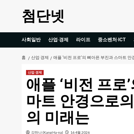
콘
첨단넷
텐
츠
로
건
사회일반
산업·경제
라이프
중소벤처·ICT
너
뛰
기
홈
산업·경제
애플 ‘비전 프로’의 뼈아픈 부진과 스마트 
산업·경제
애플 ‘비전 프로
마트 안경으로의
의 미래는
강하나 (Kang Ha-na)
16 4월 2026