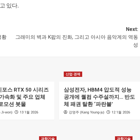
고 있다.
Next:
성황
그래미의 벽과 K팝의 진화, 그리고 아시아 음악계의 역동
성
산업·경제
 지포스 RTX 50 시리즈
삼성전자, HBM4 압도적 성능
 가속화 및 주요 업체
공개에 퀄컴 수주설까지… 반도
로모션 봇물
체 패권 탈환 ‘파란불’
Ji-won)
13 1월 2026
강영주 (Kang Young-ju)
12 1월 2026
과학기술
과학기술