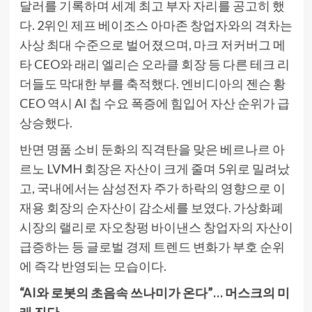
달러를 기록하며 세계 최고 부자 자리를 공고히 했
다. 2위인 제프 베이조스 아마존 창업자와의 격차는
사상 최대 수준으로 벌어졌으며, 마크 저커버그 메
타 CEO와 래리 엘리슨 오라클 회장 등 다른 테크 리
더들도 막대한 부를 축적했다. 엔비디아의 젠슨 황
CEO 역시 AI 칩 수요 폭증에 힘입어 자산 순위가 급
상승했다.
반면 명품 소비 둔화의 직격탄을 맞은 베르나르 아
르노 LVMH 회장은 자산이 크게 줄며 5위로 밀려났
고, 국내에서는 삼성전자 주가 하락의 영향으로 이
재용 회장의 순자산이 감소세를 보였다. 가상화폐
시장의 랠리로 자오창펑 바이낸스 창업자의 자산이
급증하는 등 글로벌 경제 트렌드 변화가 부호 순위
에 즉각 반영되는 모습이다.
“AI와 로봇의 초음속 쓰나미가 온다”… 머스크의 미
래 진단