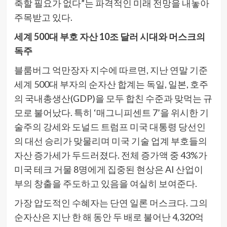
축할 필요가 없다”는 파격적인 미래 전망을 내놓아
주목받고 있다.
세계 500대 부호 자산 10조 달러 시대와 머스크의
독주
블룸버그 억만장자 지수에 따르면, 지난 연말 기준
세계 500대 부자의 순자산 합계는 독일, 일본, 호주
의 국내총생산(GDP)을 모두 합친 수준과 맞먹는 규
모로 불어났다. 특히 ‘매그니피센트 7’을 위시한 기
술주의 강세와 도널드 트럼프 미국 대통령 당선인
의 대선 승리가 맞물리며 미국 기술 업계 부호들의
자산 증가세가 두드러졌다. 전체 증가액 중 43%가
미국 테크 거물 8명에게 집중된 현상은 AI 산업이
부의 창출을 주도하고 있음을 여실히 보여준다.
가장 압도적인 수혜자는 단연 일론 머스크다. 그의
순자산은 지난 한 해 동안 두 배로 불어난 4,320억