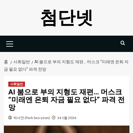
콘
첨단넷
텐
츠
로
건
기
너
본
뛰
메
기
뉴
홈
사회일반
AI 붐으로 부의 지형도 재편… 머스크 “미래엔 은퇴 자
금 필요 없다” 파격 전망
사회일반
AI 붐으로 부의 지형도 재편… 머스크
“미래엔 은퇴 자금 필요 없다” 파격 전
망
박서연 (Park Seo-yeon)
14 1월 2026